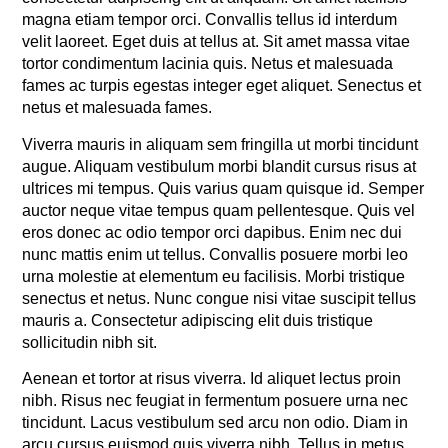
magna etiam tempor orci. Convallis tellus id interdum
velit laoreet. Eget duis at tellus at. Sit amet massa vitae
tortor condimentum lacinia quis. Netus et malesuada
fames ac turpis egestas integer eget aliquet. Senectus et
netus et malesuada fames.
Viverra mauris in aliquam sem fringilla ut morbi tincidunt
augue. Aliquam vestibulum morbi blandit cursus risus at
ultrices mi tempus. Quis varius quam quisque id. Semper
auctor neque vitae tempus quam pellentesque. Quis vel
eros donec ac odio tempor orci dapibus. Enim nec dui
nunc mattis enim ut tellus. Convallis posuere morbi leo
urna molestie at elementum eu facilisis. Morbi tristique
senectus et netus. Nunc congue nisi vitae suscipit tellus
mauris a. Consectetur adipiscing elit duis tristique
sollicitudin nibh sit.
Aenean et tortor at risus viverra. Id aliquet lectus proin
nibh. Risus nec feugiat in fermentum posuere urna nec
tincidunt. Lacus vestibulum sed arcu non odio. Diam in
arcu cursus euismod quis viverra nibh. Tellus in metus