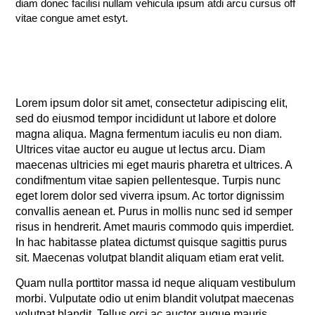
diam donec facilisi nullam vehicula ipsum atdi arcu cursus off
vitae congue amet estyt.
Lorem ipsum dolor sit amet, consectetur adipiscing elit,
sed do eiusmod tempor incididunt ut labore et dolore
magna aliqua. Magna fermentum iaculis eu non diam.
Ultrices vitae auctor eu augue ut lectus arcu. Diam
maecenas ultricies mi eget mauris pharetra et ultrices. A
condifmentum vitae sapien pellentesque. Turpis nunc
eget lorem dolor sed viverra ipsum. Ac tortor dignissim
convallis aenean et. Purus in mollis nunc sed id semper
risus in hendrerit. Amet mauris commodo quis imperdiet.
In hac habitasse platea dictumst quisque sagittis purus
sit. Maecenas volutpat blandit aliquam etiam erat velit.
Quam nulla porttitor massa id neque aliquam vestibulum
morbi. Vulputate odio ut enim blandit volutpat maecenas
volutpat blandit. Tellus orci ac auctor augue mauris